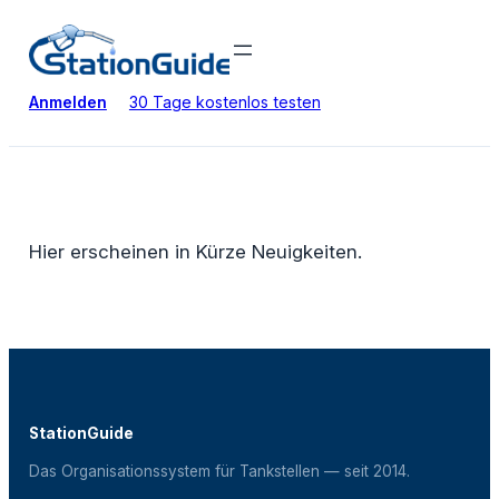
Zum
Inhalt
springen
Anmelden
30 Tage kostenlos testen
Hier erscheinen in Kürze Neuigkeiten.
StationGuide
Das Organisationssystem für Tankstellen — seit 2014.