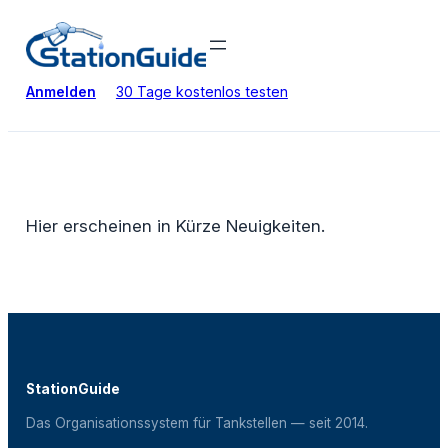
Zum
Inhalt
springen
Anmelden
30 Tage kostenlos testen
Hier erscheinen in Kürze Neuigkeiten.
StationGuide
Das Organisationssystem für Tankstellen — seit 2014.