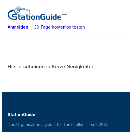
Zum
Inhalt
springen
Anmelden
30 Tage kostenlos testen
Hier erscheinen in Kürze Neuigkeiten.
StationGuide
Das Organisationssystem für Tankstellen — seit 2014.