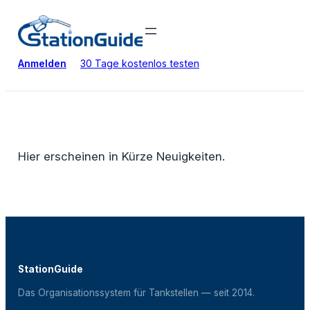
Zum
Inhalt
springen
Anmelden
30 Tage kostenlos testen
Hier erscheinen in Kürze Neuigkeiten.
StationGuide
Das Organisationssystem für Tankstellen — seit 2014.